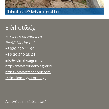
Rolmako U453 kétsoros grubber
Elérhetőség
HU-4118 Mezőpeterd,
Petőfi Sándor u. 2
+3620 279 11 90
+36 20 570 28 21
info@rolmako.agrar.hu
http://www.rolmako.agrar.hu
https://www.facebook.com
/rolmakomagyarorszag/
Adatvédelmi tájékoztató