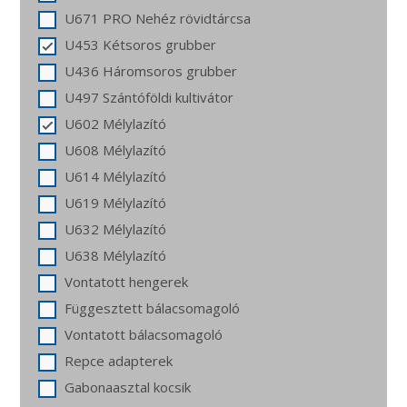
U671 PRO Nehéz rövidtárcsa
U453 Kétsoros grubber
U436 Háromsoros grubber
U497 Szántóföldi kultivátor
U602 Mélylazító
U608 Mélylazító
U614 Mélylazító
U619 Mélylazító
U632 Mélylazító
U638 Mélylazító
Vontatott hengerek
Függesztett bálacsomagoló
Vontatott bálacsomagoló
Repce adapterek
Gabonaasztal kocsik