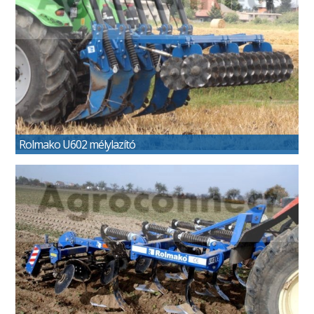
Rolmako U602 mélylazító