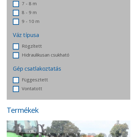
7 - 8 m
8 - 9 m
9 - 10 m
Váz típusa
Rögzített
Hidraulikusan csukható
Gép csatlakoztatás
Függesztett
Vontatott
Termékek