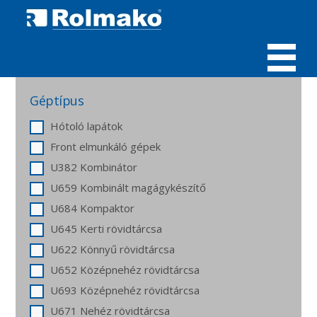
MENÜ
Géptípus
Hótoló lapátok
Front elmunkáló gépek
U382 Kombinátor
U659 Kombinált magágykészítő
U684 Kompaktor
U645 Kerti rövidtárcsa
U622 Könnyű rövidtárcsa
U652 Középnehéz rövidtárcsa
U693 Középnehéz rövidtárcsa
U671 Nehéz rövidtárcsa