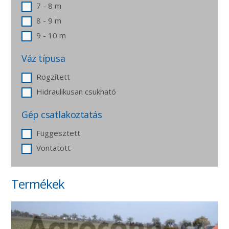
7 - 8 m
8 - 9 m
9 - 10 m
Váz típusa
Rögzített
Hidraulikusan csukható
Gép csatlakoztatás
Függesztett
Vontatott
Termékek