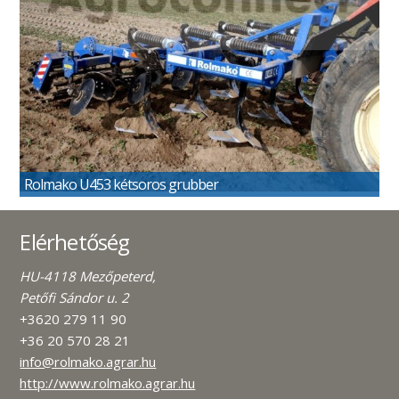
Rolmako U453 kétsoros grubber
Elérhetőség
HU-4118 Mezőpeterd,
Petőfi Sándor u. 2
+3620 279 11 90
+36 20 570 28 21
info@rolmako.agrar.hu
http://www.rolmako.agrar.hu