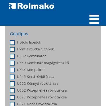
MENÜ
Géptípus
Hótoló lapátok
Front elmunkáló gépek
U382 Kombinátor
U659 Kombinált magágykészítő
U684 Kompaktor
U645 Kerti rövidtárcsa
U622 Könnyű rövidtárcsa
U652 Középnehéz rövidtárcsa
U693 Középnehéz rövidtárcsa
U671 Nehéz rövidtárcsa