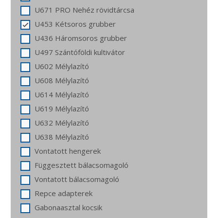
U671 PRO Nehéz rövidtárcsa
U453 Kétsoros grubber
U436 Háromsoros grubber
U497 Szántóföldi kultivátor
U602 Mélylazító
U608 Mélylazító
U614 Mélylazító
U619 Mélylazító
U632 Mélylazító
U638 Mélylazító
Vontatott hengerek
Függesztett bálacsomagoló
Vontatott bálacsomagoló
Repce adapterek
Gabonaasztal kocsik