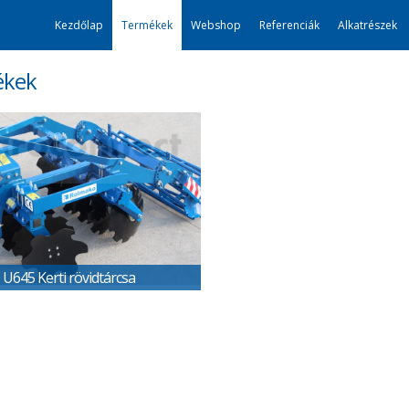
Kezdőlap
Termékek
Webshop
Referenciák
Alkatrészek
ékek
U645 Kerti rövidtárcsa