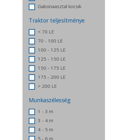
Gabonaasztal kocsik
Traktor teljesítménye
< 70 LE
70 - 100 LE
100 - 125 LE
125 - 150 LE
150 - 175 LE
175 - 200 LE
> 200 LE
Munkaszélesség
1 - 3 m
3 - 4 m
4 - 5 m
5 - 6 m