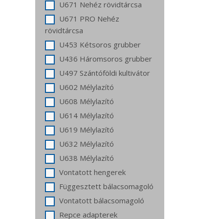
U671 Nehéz rövidtárcsa
U671 PRO Nehéz
rövidtárcsa
U453 Kétsoros grubber
U436 Háromsoros grubber
U497 Szántóföldi kultivátor
U602 Mélylazító
U608 Mélylazító
U614 Mélylazító
U619 Mélylazító
U632 Mélylazító
U638 Mélylazító
Vontatott hengerek
Függesztett bálacsomagoló
Vontatott bálacsomagoló
Repce adapterek