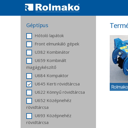
Term
Géptípus
Hótoló lapátok
Front elmunkáló gépek
U382 Kombinátor
U659 Kombinált
magágykészítő
U684 Kompaktor
U645 Kerti rövidtárcsa
Rolmako 
U622 Könnyű rövidtárcsa
U652 Középnehéz
rövidtárcsa
U693 Középnehéz
rövidtárcsa