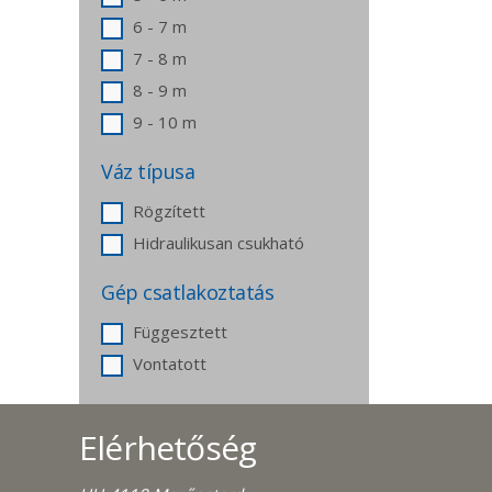
6 - 7 m
7 - 8 m
8 - 9 m
9 - 10 m
Váz típusa
Rögzített
Hidraulikusan csukható
Gép csatlakoztatás
Függesztett
Vontatott
Elérhetőség