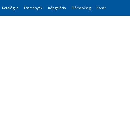
Katalógus
Események
Képgaléria
Elérhetőség
Kosár