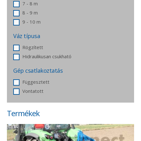
7 - 8 m
8 - 9 m
9 - 10 m
Váz típusa
Rögzített
Hidraulikusan csukható
Gép csatlakoztatás
Függesztett
Vontatott
Termékek