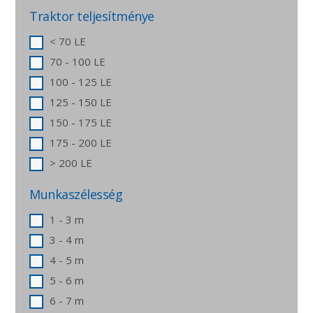
Traktor teljesítménye
< 70 LE
70 - 100 LE
100 - 125 LE
125 - 150 LE
150 - 175 LE
175 - 200 LE
> 200 LE
Munkaszélesség
1 - 3 m
3 - 4 m
4 - 5 m
5 - 6 m
6 - 7 m