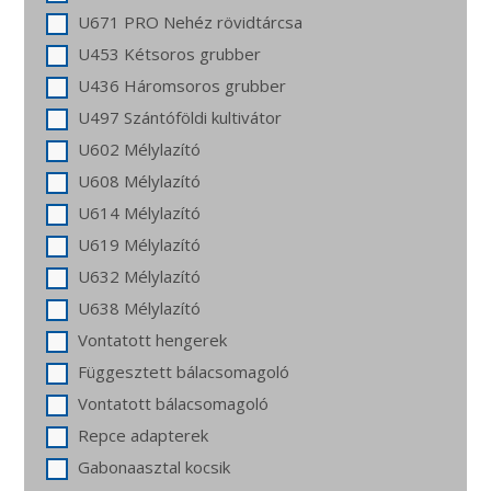
U671 PRO Nehéz rövidtárcsa
U453 Kétsoros grubber
U436 Háromsoros grubber
U497 Szántóföldi kultivátor
U602 Mélylazító
U608 Mélylazító
U614 Mélylazító
U619 Mélylazító
U632 Mélylazító
U638 Mélylazító
Vontatott hengerek
Függesztett bálacsomagoló
Vontatott bálacsomagoló
Repce adapterek
Gabonaasztal kocsik