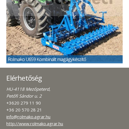
Rolmako U659 Kombinált magágykészítő
Elérhetőség
HU-4118 Mezőpeterd,
Petőfi Sándor u. 2
+3620 279 11 90
+36 20 570 28 21
info@rolmako.agrar.hu
http://www.rolmako.agrar.hu