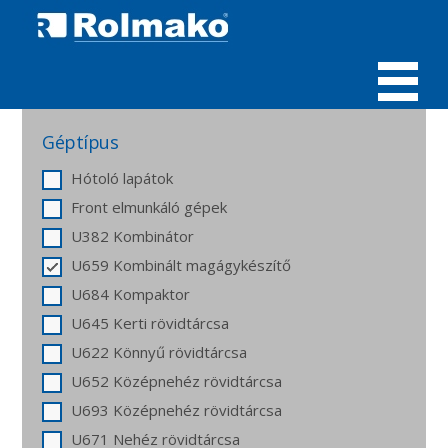
MENÜ
Géptípus
Hótoló lapátok
Front elmunkáló gépek
U382 Kombinátor
U659 Kombinált magágykészítő
U684 Kompaktor
U645 Kerti rövidtárcsa
U622 Könnyű rövidtárcsa
U652 Középnehéz rövidtárcsa
U693 Középnehéz rövidtárcsa
U671 Nehéz rövidtárcsa