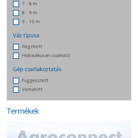
7 - 8 m
8 - 9 m
9 - 10 m
Váz típusa
Rögzített
Hidraulikusan csukható
Gép csatlakoztatás
Függesztett
Vontatott
Termékek