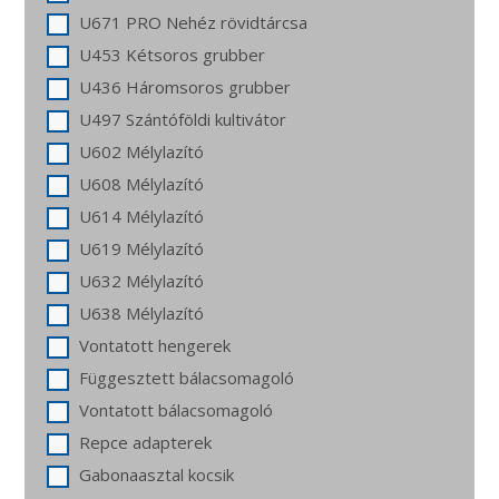
U671 PRO Nehéz rövidtárcsa
U453 Kétsoros grubber
U436 Háromsoros grubber
U497 Szántóföldi kultivátor
U602 Mélylazító
U608 Mélylazító
U614 Mélylazító
U619 Mélylazító
U632 Mélylazító
U638 Mélylazító
Vontatott hengerek
Függesztett bálacsomagoló
Vontatott bálacsomagoló
Repce adapterek
Gabonaasztal kocsik