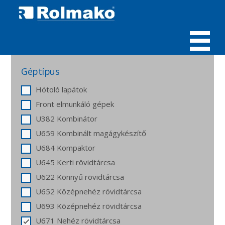
MENÜ
Géptípus
Hótoló lapátok
Front elmunkáló gépek
U382 Kombinátor
U659 Kombinált magágykészítő
U684 Kompaktor
U645 Kerti rövidtárcsa
U622 Könnyű rövidtárcsa
U652 Középnehéz rövidtárcsa
U693 Középnehéz rövidtárcsa
U671 Nehéz rövidtárcsa