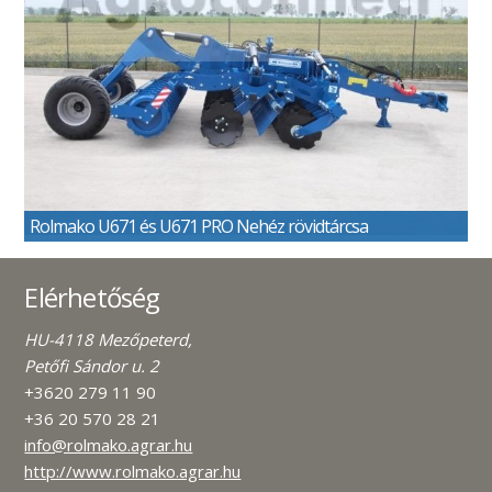
Rolmako U671 és U671 PRO Nehéz rövidtárcsa
Elérhetőség
HU-4118 Mezőpeterd,
Petőfi Sándor u. 2
+3620 279 11 90
+36 20 570 28 21
info@rolmako.agrar.hu
http://www.rolmako.agrar.hu