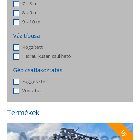
7 - 8 m
8 - 9 m
9 - 10 m
Váz típusa
Rögzített
Hidraulikusan csukható
Gép csatlakoztatás
Függesztett
Vontatott
Termékek
Új!