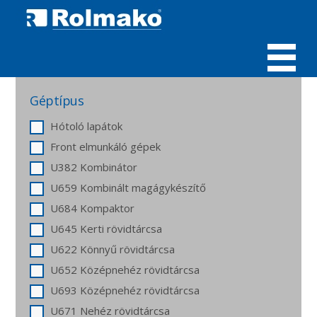
MENÜ
Géptípus
Hótoló lapátok
Front elmunkáló gépek
U382 Kombinátor
U659 Kombinált magágykészítő
U684 Kompaktor
U645 Kerti rövidtárcsa
U622 Könnyű rövidtárcsa
U652 Középnehéz rövidtárcsa
U693 Középnehéz rövidtárcsa
U671 Nehéz rövidtárcsa