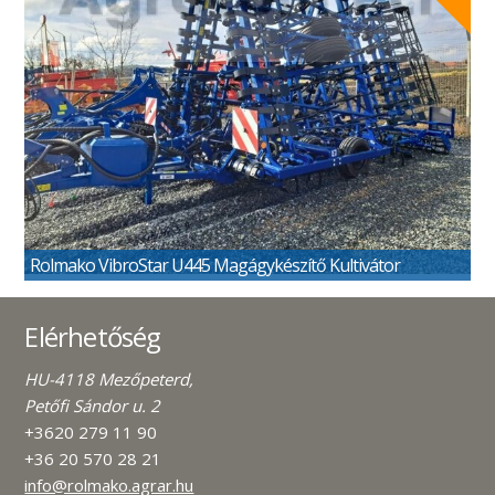
Rolmako VibroStar U445 Magágykészítő Kultivátor
Elérhetőség
HU-4118 Mezőpeterd,
Petőfi Sándor u. 2
+3620 279 11 90
+36 20 570 28 21
info@rolmako.agrar.hu