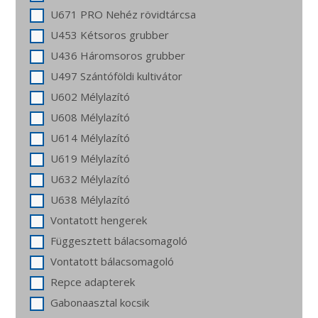
U671 PRO Nehéz rövidtárcsa
U453 Kétsoros grubber
U436 Háromsoros grubber
U497 Szántóföldi kultivátor
U602 Mélylazító
U608 Mélylazító
U614 Mélylazító
U619 Mélylazító
U632 Mélylazító
U638 Mélylazító
Vontatott hengerek
Függesztett bálacsomagoló
Vontatott bálacsomagoló
Repce adapterek
Gabonaasztal kocsik