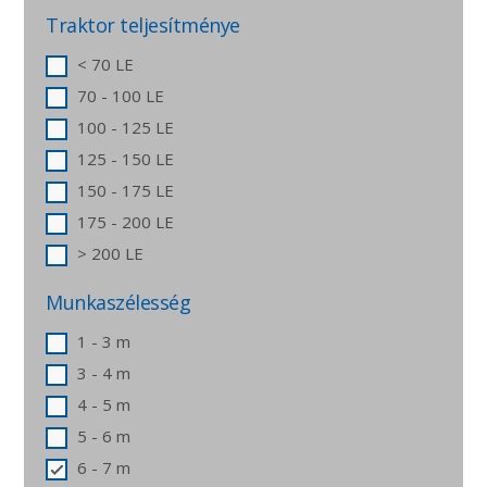
Traktor teljesítménye
< 70 LE
70 - 100 LE
100 - 125 LE
125 - 150 LE
150 - 175 LE
175 - 200 LE
> 200 LE
Munkaszélesség
1 - 3 m
3 - 4 m
4 - 5 m
5 - 6 m
6 - 7 m