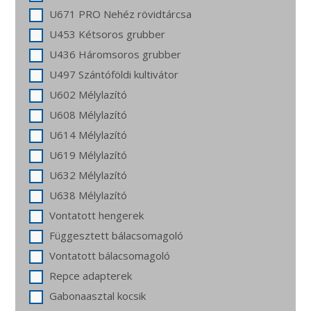
U671 PRO Nehéz rövidtárcsa
U453 Kétsoros grubber
U436 Háromsoros grubber
U497 Szántóföldi kultivátor
U602 Mélylazító
U608 Mélylazító
U614 Mélylazító
U619 Mélylazító
U632 Mélylazító
U638 Mélylazító
Vontatott hengerek
Függesztett bálacsomagoló
Vontatott bálacsomagoló
Repce adapterek
Gabonaasztal kocsik