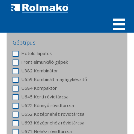
MENÜ
Géptípus
Hótoló lapátok
Front elmunkáló gépek
U382 Kombinátor
U659 Kombinált magágykészítő
U684 Kompaktor
U645 Kerti rövidtárcsa
U622 Könnyű rövidtárcsa
U652 Középnehéz rövidtárcsa
U693 Középnehéz rövidtárcsa
U671 Nehéz rövidtárcsa