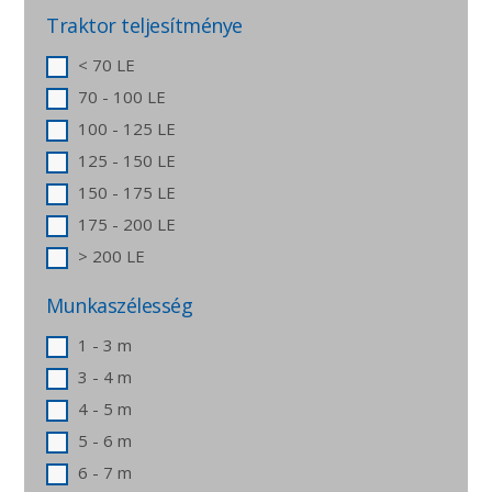
Traktor teljesítménye
< 70 LE
70 - 100 LE
100 - 125 LE
125 - 150 LE
150 - 175 LE
175 - 200 LE
> 200 LE
Munkaszélesség
1 - 3 m
3 - 4 m
4 - 5 m
5 - 6 m
6 - 7 m