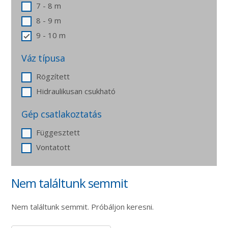
7 - 8 m
8 - 9 m
9 - 10 m
Váz típusa
Rögzített
Hidraulikusan csukható
Gép csatlakoztatás
Függesztett
Vontatott
Nem találtunk semmit
Nem találtunk semmit. Próbáljon keresni.