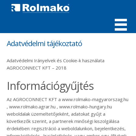
MENÜ
Adatvédelmi tájékoztató
Adatvédelmi Irányelvek és Cookie-k használata
AGROCONNECT KFT – 2018
Információgyűjtés
Az AGROCONNECT KFT a www.rolmako-magyarorszag.hu
, www.rolmako.agrar.hu , www.rolmako-hungary.hu
weboldalak üzemeltetőjeként, adatokat gyűjt a
következők szerint, a partnerek minőségi kiszolgálása
érdekében: regisztráció a weboldalunkon, bejelentkezés,
információkérés, árajánlatkérés, vagy amikor egy álltalunk