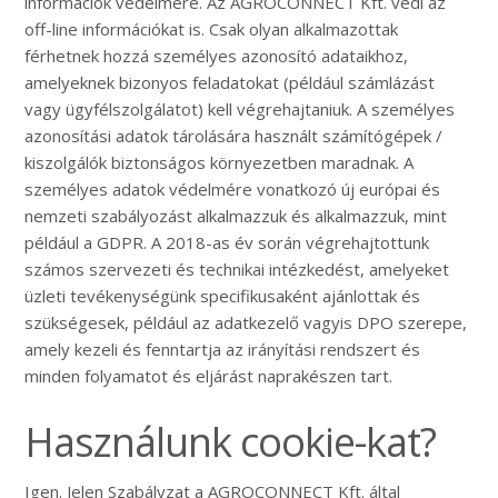
információk védelmére. Az AGROCONNECT Kft. védi az
off-line információkat is. Csak olyan alkalmazottak
férhetnek hozzá személyes azonosító adataikhoz,
amelyeknek bizonyos feladatokat (például számlázást
vagy ügyfélszolgálatot) kell végrehajtaniuk. A személyes
azonosítási adatok tárolására használt számítógépek /
kiszolgálók biztonságos környezetben maradnak. A
személyes adatok védelmére vonatkozó új európai és
nemzeti szabályozást alkalmazzuk és alkalmazzuk, mint
például a GDPR. A 2018-as év során végrehajtottunk
számos szervezeti és technikai intézkedést, amelyeket
üzleti tevékenységünk specifikusaként ajánlottak és
szükségesek, például az adatkezelő vagyis DPO szerepe,
amely kezeli és fenntartja az irányítási rendszert és
minden folyamatot és eljárást naprakészen tart.
Használunk cookie-kat?
Igen. Jelen Szabályzat a AGROCONNECT Kft. által