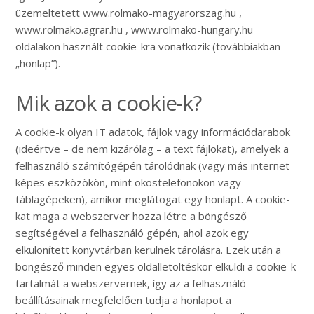
üzemeltetett www.rolmako-magyarorszag.hu ,
www.rolmako.agrar.hu , www.rolmako-hungary.hu
oldalakon használt cookie-kra vonatkozik (továbbiakban
„honlap”).
Mik azok a cookie-k?
A cookie-k olyan IT adatok, fájlok vagy információdarabok
(ideértve – de nem kizárólag – a text fájlokat), amelyek a
felhasználó számítógépén tárolódnak (vagy más internet
képes eszközökön, mint okostelefonokon vagy
táblagépeken), amikor meglátogat egy honlapt. A cookie-
kat maga a webszerver hozza létre a böngésző
segítségével a felhasználó gépén, ahol azok egy
elkülönített könyvtárban kerülnek tárolásra. Ezek után a
böngésző minden egyes oldalletöltéskor elküldi a cookie-k
tartalmát a webszervernek, így az a felhasználó
beállításainak megfelelően tudja a honlapot a