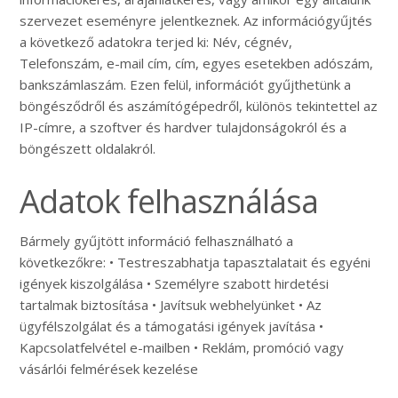
szervezet eseményre jelentkeznek. Az információgyűjtés
a következő adatokra terjed ki: Név, cégnév,
Telefonszám, e-mail cím, cím, egyes esetekben adószám,
bankszámlaszám. Ezen felül, információt gyűjthetünk a
böngésződről és aszámítógépedről, különös tekintettel az
IP-címre, a szoftver és hardver tulajdonságokról és a
böngészett oldalakról.
Adatok felhasználása
Bármely gyűjtött információ felhasználható a
következőkre: • Testreszabhatja tapasztalatait és egyéni
igények kiszolgálása • Személyre szabott hirdetési
tartalmak biztosítása • Javítsuk webhelyünket • Az
ügyfélszolgálat és a támogatási igények javítása •
Kapcsolatfelvétel e-mailben • Reklám, promóció vagy
vásárlói felmérések kezelése