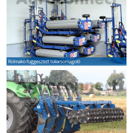
Rolmako függesztett bálacsomagoló