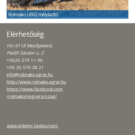
Rolmako U602 mélylazító
Elérhetőség
HU-4118 Mezőpeterd,
Petőfi Sándor u. 2
+3620 279 11 90
+36 20 570 28 21
info@rolmako.agrar.hu
http://www.rolmako.agrar.hu
https://www.facebook.com
/rolmakomagyarorszag/
Adatvédelmi tájékoztató