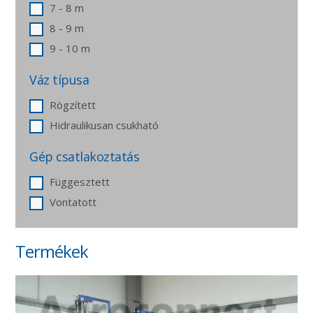
7 - 8 m
8 - 9 m
9 - 10 m
Váz típusa
Rögzített
Hidraulikusan csukható
Gép csatlakoztatás
Függesztett
Vontatott
Termékek