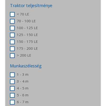
Traktor teljesítménye
< 70 LE
70 - 100 LE
100 - 125 LE
125 - 150 LE
150 - 175 LE
175 - 200 LE
> 200 LE
Munkaszélesség
1 - 3 m
3 - 4 m
4 - 5 m
5 - 6 m
6 - 7 m