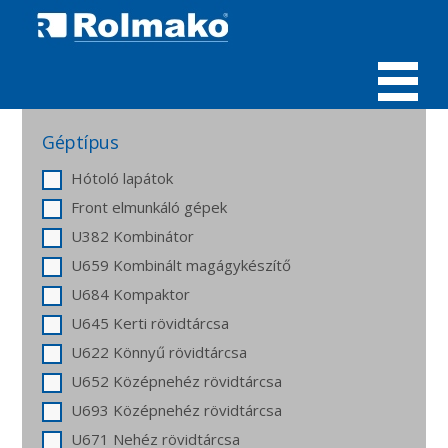
MENÜ
Géptípus
Hótoló lapátok
Front elmunkáló gépek
U382 Kombinátor
U659 Kombinált magágykészítő
U684 Kompaktor
U645 Kerti rövidtárcsa
U622 Könnyű rövidtárcsa
U652 Középnehéz rövidtárcsa
U693 Középnehéz rövidtárcsa
U671 Nehéz rövidtárcsa