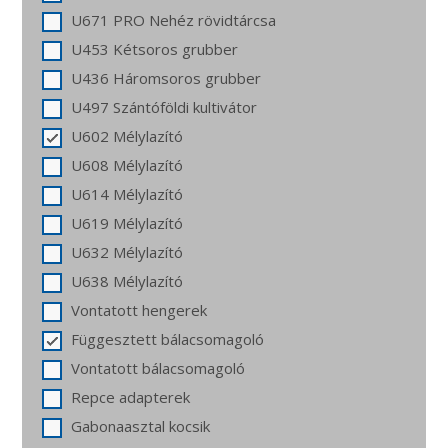
U671 PRO Nehéz rövidtárcsa
U453 Kétsoros grubber
U436 Háromsoros grubber
U497 Szántóföldi kultivátor
U602 Mélylazító
U608 Mélylazító
U614 Mélylazító
U619 Mélylazító
U632 Mélylazító
U638 Mélylazító
Vontatott hengerek
Függesztett bálacsomagoló
Vontatott bálacsomagoló
Repce adapterek
Gabonaasztal kocsik