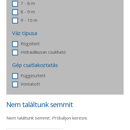
7 - 8 m
8 - 9 m
9 - 10 m
Váz típusa
Rögzített
Hidraulikusan csukható
Gép csatlakoztatás
Függesztett
Vontatott
Nem találtunk semmit
Nem találtunk semmit. Próbáljon keresni.