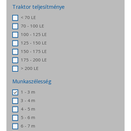
Traktor teljesítménye
< 70 LE
70 - 100 LE
100 - 125 LE
125 - 150 LE
150 - 175 LE
175 - 200 LE
> 200 LE
Munkaszélesség
1 - 3 m
3 - 4 m
4 - 5 m
5 - 6 m
6 - 7 m