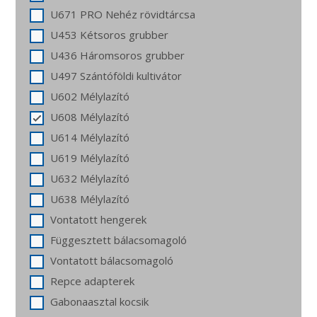
U671 PRO Nehéz rövidtárcsa
U453 Kétsoros grubber
U436 Háromsoros grubber
U497 Szántóföldi kultivátor
U602 Mélylazító
U608 Mélylazító
U614 Mélylazító
U619 Mélylazító
U632 Mélylazító
U638 Mélylazító
Vontatott hengerek
Függesztett bálacsomagoló
Vontatott bálacsomagoló
Repce adapterek
Gabonaasztal kocsik