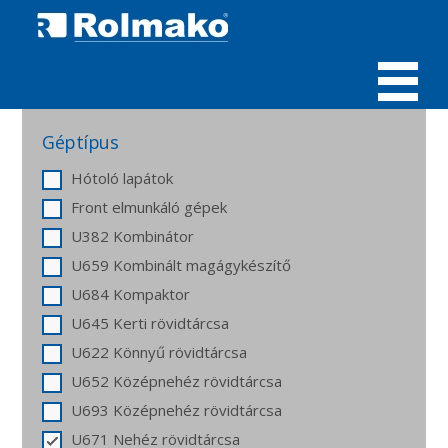
MENÜ
Géptípus
Hótoló lapátok
Front elmunkáló gépek
U382 Kombinátor
U659 Kombinált magágykészítő
U684 Kompaktor
U645 Kerti rövidtárcsa
U622 Könnyű rövidtárcsa
U652 Középnehéz rövidtárcsa
U693 Középnehéz rövidtárcsa
U671 Nehéz rövidtárcsa