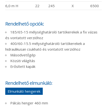
6,0 m H
22
245
X
6500
Rendelhető opciók:
185/65-15 mélységhatároló tartókerekek a fix vázas
és vontatott verzióhoz
400/60-15.5 mélységhatároló tartókerekek a
hidraulikusan csukható és vontatott verzióhoz
Másodvetőgép
Közúti világítás
Erősített kapák
Rendelhető elmunkáló:
Elmunkáló hengerek
Pálcás henger 460 mm