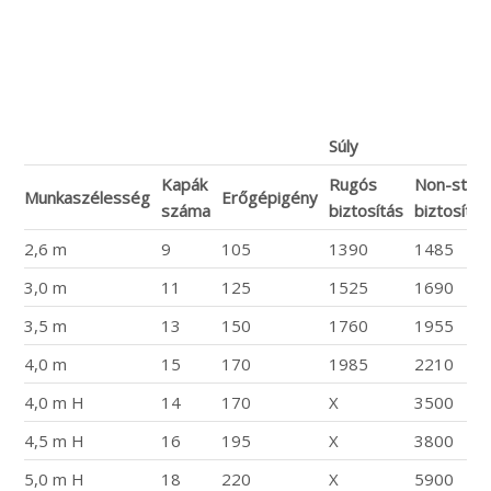
Súly
Kapák
Rugós
Non-stop
Munkaszélesség
Erőgépigény
száma
biztosítás
biztosítás
2,6 m
9
105
1390
1485
3,0 m
11
125
1525
1690
3,5 m
13
150
1760
1955
4,0 m
15
170
1985
2210
4,0 m H
14
170
X
3500
4,5 m H
16
195
X
3800
5,0 m H
18
220
X
5900