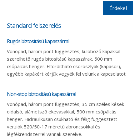
Érdekel
Standard felszerelés
Rugós biztosítású kapaszárral
Vonópad, három pont függesztés, külöboző kapákkal
szerelhető rugós bitosítású kapaszárak, 500 mm
csőpálcás henger. Elfordítható csoroszlyák (kapasor),
egyébb kapákért kérjük vegyék fel velünk a kapcsolatot.
Non-stop biztosítású kapaszárral
Vonópad, három pont függesztés, 35 cm széles kések
oldalsó, alámetsző ekevasakkal, 500 mm csőpálcás
henger. Hidraulikusan csukható és félig függesztett
verziók 520/50-17 méretű abroncsokkal és
légfékrendszerrel vannak szerelve.