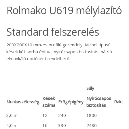
Rolmako U619 mélylazító
Standard felszerelés
200X200X10 mm-es profilú gerendely, Michel típusú
kések két sorba építva, nyírócsapos biztosítás, hátsó
elmunkáló opcióként rendelhető.
Súly
Kések
Nyírócsapos
Munkaszélesség
Erőgépigény
Raktár
száma
biztosítás
3,0 m
12
240
1800
4,0 m
16
330
2480