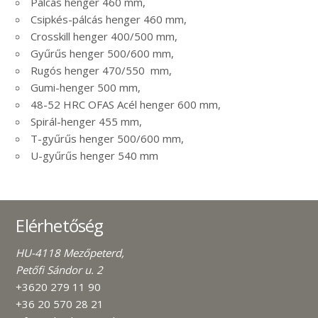
Pálcás henger 460 mm,
Csipkés-pálcás henger 460 mm,
Crosskill henger 400/500 mm,
Gyűrűs henger 500/600 mm,
Rugós henger 470/550 mm,
Gumi-henger 500 mm,
48-52 HRC OFAS Acél henger 600 mm,
Spirál-henger 455 mm,
T-gyűrűs henger 500/600 mm,
U-gyűrűs henger 540 mm
Elérhetőség
HU-4118 Mezőpeterd,
Petőfi Sándor u. 2
+3620 279 11 90
+36 20 570 28 21