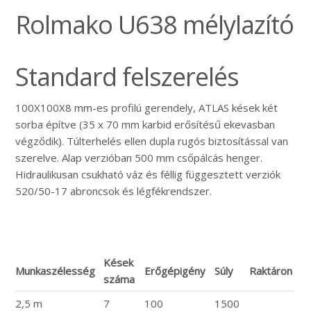
Rolmako U638 mélylazító
Standard felszerelés
100X100X8 mm-es profilú gerendely, ATLAS kések két
sorba építve (35 x 70 mm karbid erősítésű ekevasban
végződik). Túlterhelés ellen dupla rugós biztosítással van
szerelve. Alap verzióban 500 mm csőpálcás henger.
Hidraulikusan csukható váz és féllig függesztett verziók
520/50-17 abroncsok és légfékrendszer.
Kések
Munkaszélesség
Erőgépigény
Súly
Raktáron
száma
2,5 m
7
100
1500