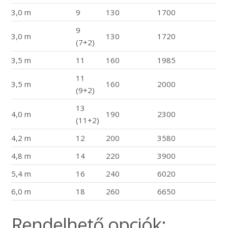
3,0 m
9
130
1700
9
3,0 m
130
1720
(7+2)
3,5 m
11
160
1985
11
3,5 m
160
2000
(9+2)
13
4,0 m
190
2300
(11+2)
4,2 m
12
200
3580
4,8 m
14
220
3900
5,4 m
16
240
6020
6,0 m
18
260
6650
Rendelhető opciók: