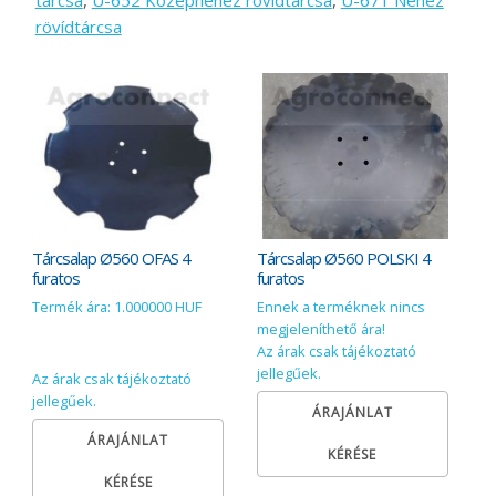
tárcsa
,
U-652 Középnehéz rövídtárcsa
,
U-671 Nehéz
rövídtárcsa
Tárcsalap Ø560 OFAS 4
Tárcsalap Ø560 POLSKI 4
furatos
furatos
Termék ára: 1.000000 HUF
Ennek a terméknek nincs
megjeleníthető ára!
Az árak csak tájékoztató
jellegűek.
Az árak csak tájékoztató
jellegűek.
ÁRAJÁNLAT
ÁRAJÁNLAT
KÉRÉSE
KÉRÉSE