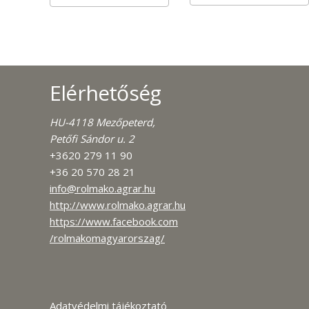
Elérhetőség
HU-4118 Mezőpeterd,
Petőfi Sándor u. 2
+3620 279 11 90
+36 20 570 28 21
info@rolmako.agrar.hu
http://www.rolmako.agrar.hu
https://www.facebook.com
/rolmakomagyarorszag/
Adatvédelmi tájékoztató