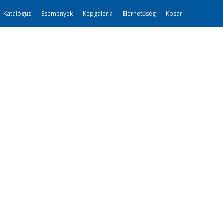
Katalógus
Események
Képgaléria
Elérhetőség
Kosár