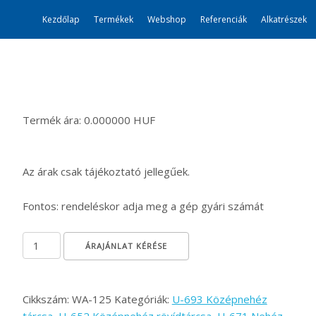
Kezdőlap
Termékek
Webshop
Referenciák
Alkatrészek
Termék ára: 0.000000 HUF
Az árak csak tájékoztató jellegűek.
Fontos: rendeléskor adja meg a gép gyári számát
CROSSKILL gyűrű Ø500 (külső) mennyiség
ÁRAJÁNLAT KÉRÉSE
Cikkszám:
WA-125
Kategóriák:
U-693 Középnehéz