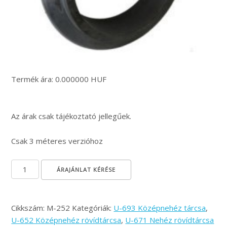
Termék ára: 0.000000 HUF
Az árak csak tájékoztató jellegűek.
Csak 3 méteres verzióhoz
Gumihenger gyűrű Ø500 mennyiség
ÁRAJÁNLAT KÉRÉSE
Cikkszám:
M-252
Kategóriák:
U-693 Középnehéz tárcsa
,
U-652 Középnehéz rövídtárcsa
,
U-671 Nehéz rövídtárcsa