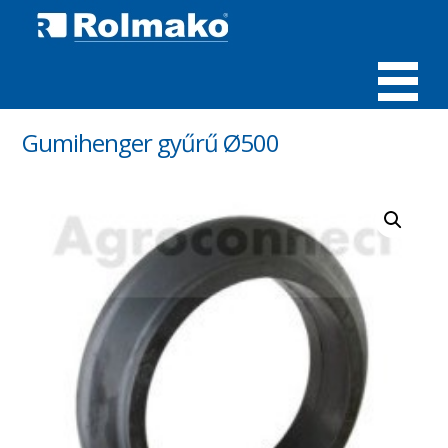
MENÜ
Gumihenger gyűrű Ø500