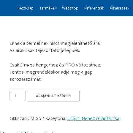
Kezdőlap
Termékek
Webshop
Referenciák
Alkatrészek
Ennek a terméknek nincs megjeleníthető ára!
Az árak csak tájékoztató jellegűek.
Csak 3 m-es hengerhez és PRO változathoz.
Fontos: megrendeléskor adja meg a gép
sorozatszámát
Gumihenger gyűrű Ø500 mennyiség
ÁRAJÁNLAT KÉRÉSE
Cikkszám:
M-252
Kategória:
U-671 Nehéz rövídtárcsa