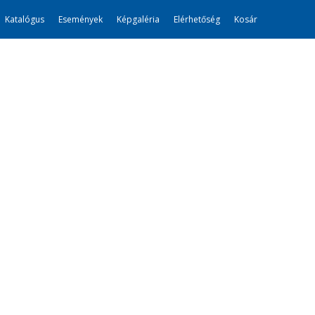
Katalógus
Események
Képgaléria
Elérhetőség
Kosár