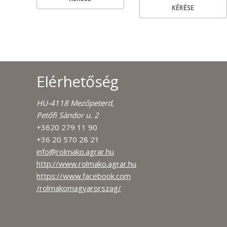
KÉRÉSE
Elérhetőség
HU-4118 Mezőpeterd,
Petőfi Sándor u. 2
+3620 279 11 90
+36 20 570 28 21
info@rolmako.agrar.hu
http://www.rolmako.agrar.hu
https://www.facebook.com
/rolmakomagyarorszag/