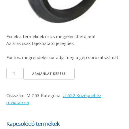
Ennek a terméknek nincs megjeleníthető ára!
Az árak csak tájékoztató jellegűek.
Fontos: megrendeléskor adja meg a gép sorozatszámát
Külső gumihenger gyűrű Ø500 mennyiség
ÁRAJÁNLAT KÉRÉSE
Cikkszám:
M-253
Kategória:
U-652 Középnehéz
rövídtárcsa
Kapcsolódó termékek