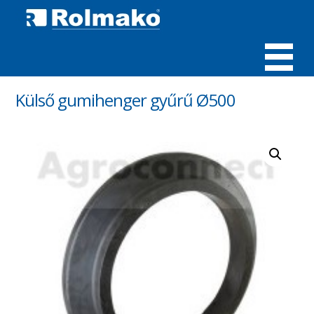
MENÜ
Külső gumihenger gyűrű Ø500