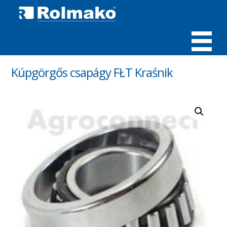
MENÜ
Kúpgörgős csapágy FŁT Kraśnik