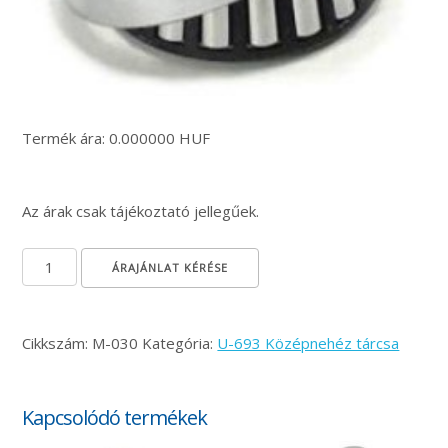
Termék ára: 0.000000 HUF
Az árak csak tájékoztató jellegűek.
Kúpgörgős csapágy FŁT Kraśnik mennyiség
ÁRAJÁNLAT KÉRÉSE
Cikkszám:
M-030
Kategória:
U-693 Középnehéz tárcsa
Kapcsolódó termékek