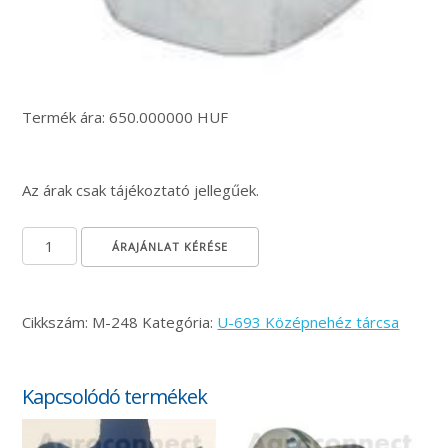
Termék ára: 650.000000 HUF
Az árak csak tájékoztató jellegűek.
M22x1,5 önzáró anya mennyiség
ÁRAJÁNLAT KÉRÉSE
Cikkszám:
M-248
Kategória:
U-693 Középnehéz tárcsa
Kapcsolódó termékek