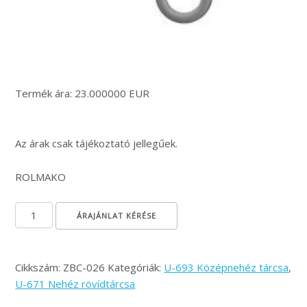
Termék ára: 23.000000 EUR
Az árak csak tájékoztató jellegűek.
ROLMAKO
Mélységbeállító csapszeg mennyiség
ÁRAJÁNLAT KÉRÉSE
Cikkszám:
ZBC-026
Kategóriák:
U-693 Középnehéz tárcsa
,
U-671 Nehéz rövídtárcsa