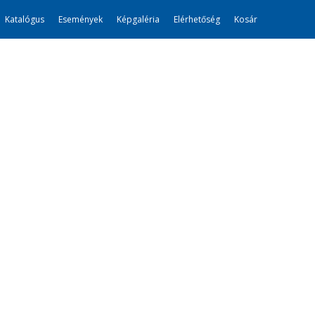
Katalógus
Események
Képgaléria
Elérhetőség
Kosár