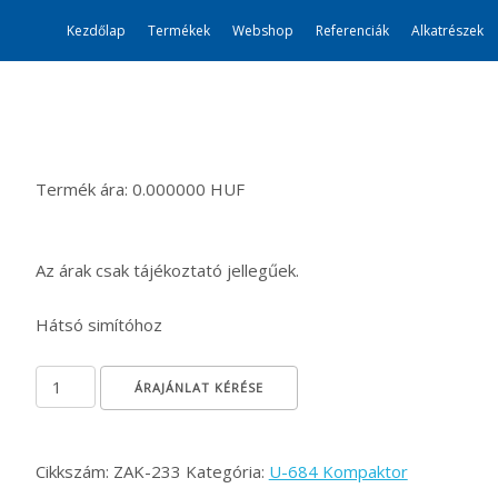
Kezdőlap
Termékek
Webshop
Referenciák
Alkatrészek
Termék ára: 0.000000 HUF
Az árak csak tájékoztató jellegűek.
Hátsó simítóhoz
Rögzítő csap mennyiség
ÁRAJÁNLAT KÉRÉSE
Cikkszám:
ZAK-233
Kategória:
U-684 Kompaktor