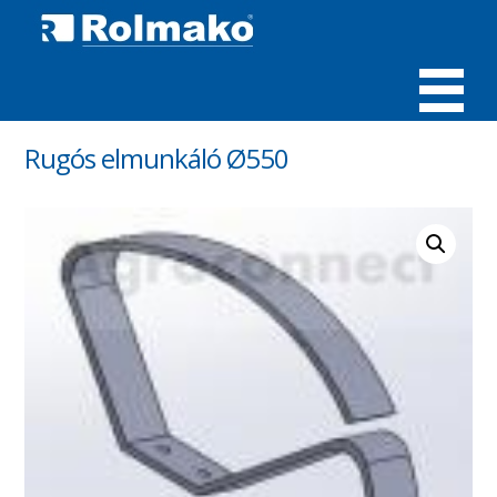
MENÜ
Rugós elmunkáló Ø550