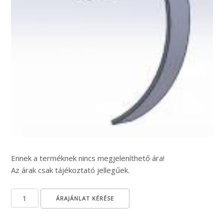
Ennek a terméknek nincs megjeleníthető ára!
Az árak csak tájékoztató jellegűek.
Rugós elmunkáló Ø550 mennyiség
ÁRAJÁNLAT KÉRÉSE