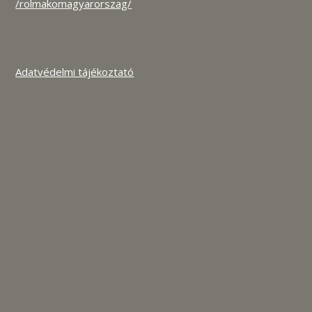
/rolmakomagyarorszag/
Adatvédelmi tájékoztató