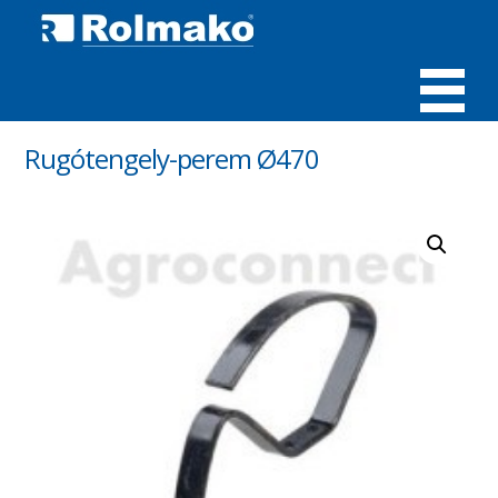
MENÜ
Rugótengely-perem Ø470