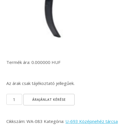
Termék ára: 0.000000 HUF
Az árak csak tájékoztató jellegűek.
Rugótengely-perem Ø470 mennyiség
ÁRAJÁNLAT KÉRÉSE
Cikkszám:
WA-083
Kategória:
U-693 Középnehéz tárcsa