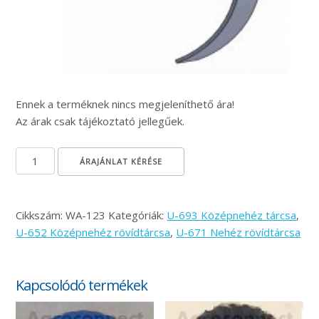
Ennek a terméknek nincs megjeleníthető ára!
Az árak csak tájékoztató jellegűek.
Rugótengely-perem Ø550 mennyiség
ÁRAJÁNLAT KÉRÉSE
Cikkszám:
WA-123
Kategóriák:
U-693 Középnehéz tárcsa
,
U-652 Középnehéz rövídtárcsa
,
U-671 Nehéz rövídtárcsa
Kapcsolódó termékek