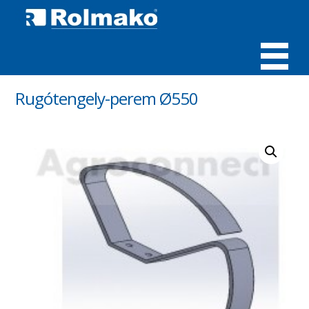
MENÜ
Rugótengely-perem Ø550