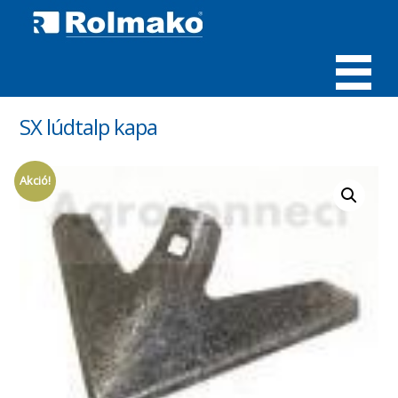
MENÜ
SX lúdtalp kapa
Akció!