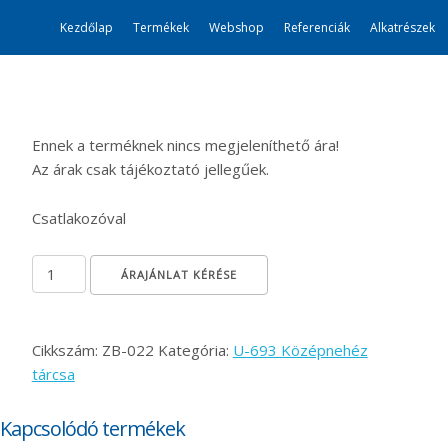
Kezdőlap
Termékek
Webshop
Referenciák
Alkatrészek
Ennek a terméknek nincs megjeleníthető ára!
Az árak csak tájékoztató jellegűek.
Csatlakozóval
Szállító kocsi csapszeg mennyiség
ÁRAJÁNLAT KÉRÉSE
Cikkszám:
ZB-022
Kategória:
U-693 Középnehéz
tárcsa
Kapcsolódó termékek