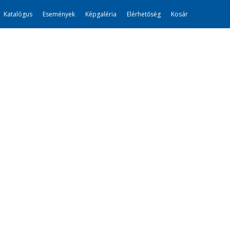
Katalógus
Események
Képgaléria
Elérhetőség
Kosár