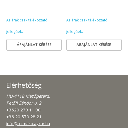
Az árak csak tájékoztató
Az árak csak tájékoztató
jellegűek.
jellegűek.
ÁRAJÁNLAT KÉRÉSE
ÁRAJÁNLAT KÉRÉSE
Elérhetőség
HU-4118 Mezőpeterd,
Petőfi Sándor u. 2
+3620 279 11 90
+36 20 570 28 21
info@rolmako.agrar.hu