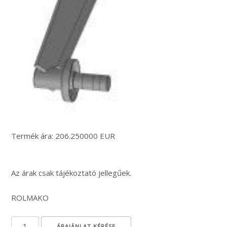
Termék ára: 206.250000 EUR
Az árak csak tájékoztató jellegűek.
ROLMAKO
Tárcsa tartó láb (hátsó standard) mennyiség
ÁRAJÁNLAT KÉRÉSE