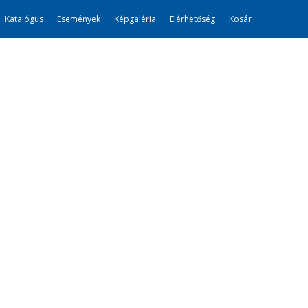
Katalógus
Események
Képgaléria
Elérhetőség
Kosár