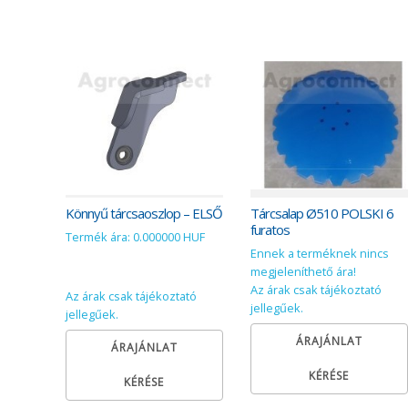
Könnyű tárcsaoszlop – ELSŐ
Tárcsalap Ø510 POLSKI 6
furatos
Termék ára: 0.000000 HUF
Ennek a terméknek nincs
megjeleníthető ára!
Az árak csak tájékoztató
Az árak csak tájékoztató
jellegűek.
jellegűek.
ÁRAJÁNLAT
ÁRAJÁNLAT
KÉRÉSE
KÉRÉSE