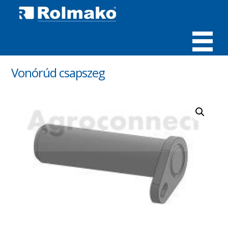
MENÜ
Vonórúd csapszeg