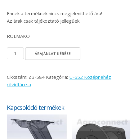
Ennek a terméknek nincs megjeleníthető ára!
Az árak csak tájékoztató jellegűek.
ROLMAKO
Vonórúd csapszeg mennyiség
ÁRAJÁNLAT KÉRÉSE
Cikkszám:
ZB-584
Kategória:
U-652 Középnehéz
rövídtárcsa
Kapcsolódó termékek