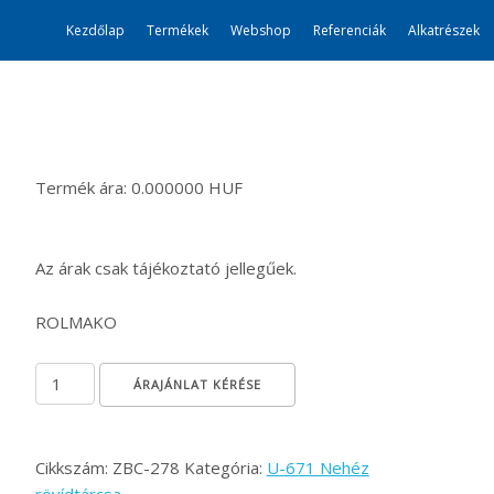
Kezdőlap
Termékek
Webshop
Referenciák
Alkatrészek
Termék ára: 0.000000 HUF
Az árak csak tájékoztató jellegűek.
ROLMAKO
Csapszeg - támkerék mennyiség
ÁRAJÁNLAT KÉRÉSE
Cikkszám:
ZBC-278
Kategória:
U-671 Nehéz