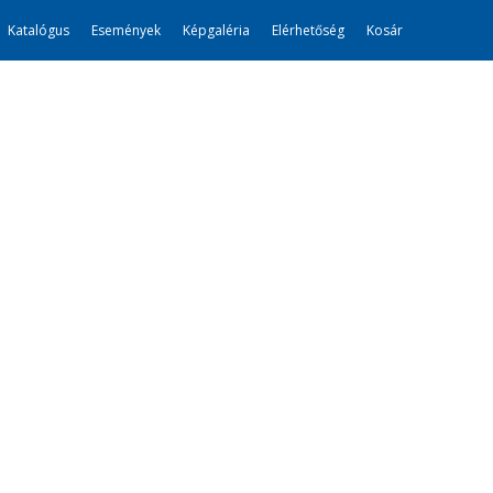
Katalógus
Események
Képgaléria
Elérhetőség
Kosár