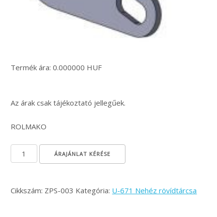
Termék ára: 0.000000 HUF
Az árak csak tájékoztató jellegűek.
ROLMAKO
Csapszeg - vonórúd - felső kengyel mennyiség
ÁRAJÁNLAT KÉRÉSE
Cikkszám:
ZPS-003
Kategória:
U-671 Nehéz rövídtárcsa