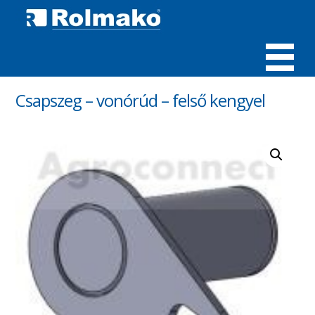
MENÜ
Csapszeg – vonórúd – felső kengyel