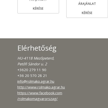
ÁRAJÁNLAT
KÉRÉSE
KÉRÉSE
Elérhetőség
HU-4118 Mezőpeterd,
Petőfi Sándor u. 2
+3620 279 11 90
+36 20 570 28 21
info@rolmako.agrar.hu
http://www.rolmako.agrar.hu
https://www.facebook.com
/rolmakomagyarorszag/