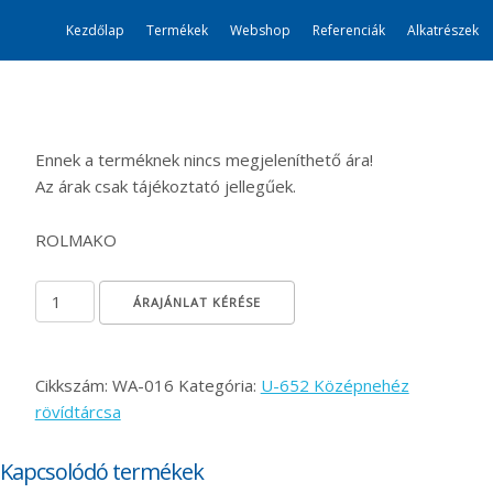
Kezdőlap
Termékek
Webshop
Referenciák
Alkatrészek
Ennek a terméknek nincs megjeleníthető ára!
Az árak csak tájékoztató jellegűek.
ROLMAKO
Kaparófogantyú, egy ágú Packer mennyiség
ÁRAJÁNLAT KÉRÉSE
Cikkszám:
WA-016
Kategória:
U-652 Középnehéz
rövídtárcsa
Kapcsolódó termékek