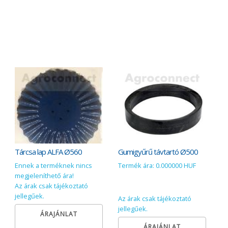
Tárcsa lap ALFA Ø560
Gumigyűrű távtartó Ø500
Ennek a terméknek nincs
Termék ára: 0.000000 HUF
megjeleníthető ára!
Az árak csak tájékoztató
jellegűek.
Az árak csak tájékoztató
jellegűek.
ÁRAJÁNLAT
ÁRAJÁNLAT