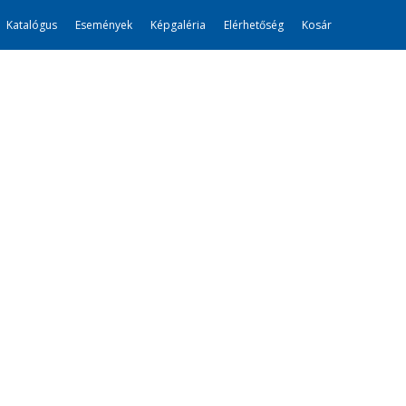
Katalógus
Események
Képgaléria
Elérhetőség
Kosár