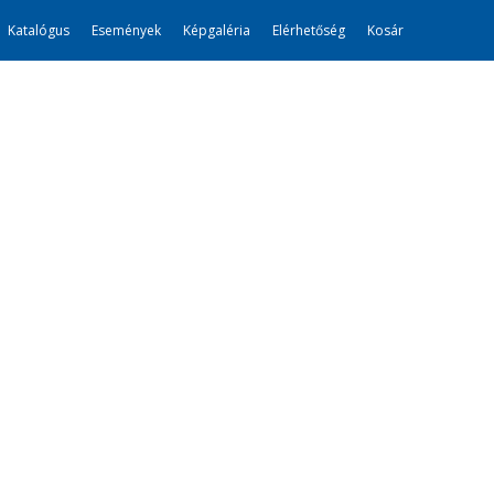
Katalógus
Események
Képgaléria
Elérhetőség
Kosár