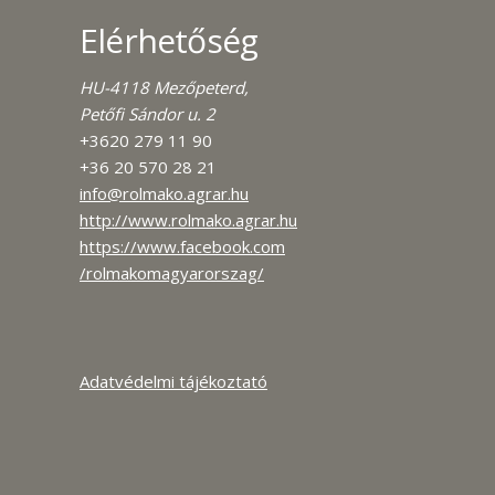
Elérhetőség
HU-4118 Mezőpeterd,
Petőfi Sándor u. 2
+3620 279 11 90
+36 20 570 28 21
info@rolmako.agrar.hu
http://www.rolmako.agrar.hu
https://www.facebook.com
/rolmakomagyarorszag/
Adatvédelmi tájékoztató