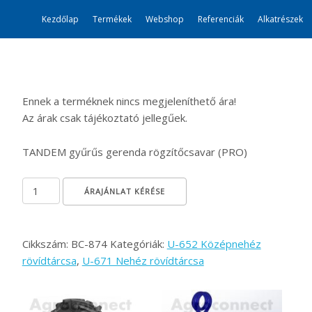
Kezdőlap
Termékek
Webshop
Referenciák
Alkatrészek
Ennek a terméknek nincs megjeleníthető ára!
Az árak csak tájékoztató jellegűek.
TANDEM gyűrűs gerenda rögzítőcsavar (PRO)
Speciális csavar M30 x 110 (10,9) mennyiség
ÁRAJÁNLAT KÉRÉSE
Cikkszám:
BC-874
Kategóriák:
U-652 Középnehéz
rövídtárcsa
,
U-671 Nehéz rövídtárcsa