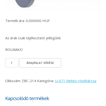
Termék ára: 0.000000 HUF
Az árak csak tájékoztató jellegűek.
ROLMAKO
Vonórúd csapszeg mennyiség
ÁRAJÁNLAT KÉRÉSE
Cikkszám:
ZBC-214
Kategória:
U-671 Nehéz rövídtárcsa
Kapcsolódó termékek