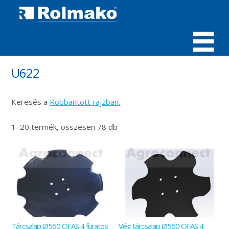
MENÜ
U622
Keresés a
Robbantott rajzban.
1–20 termék, összesen 78 db
Tárcsalap Ø560 OFAS 4 furatos
Vég tárcsalap Ø560 OFAS 4