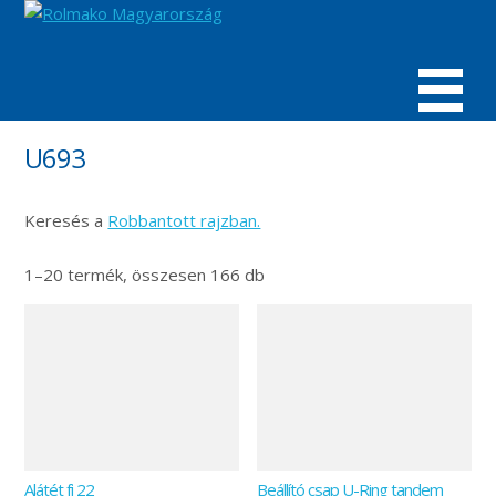
MENÜ
U693
Keresés a
Robbantott rajzban.
1–20 termék, összesen 166 db
Alátét fi 22
Beállító csap U-Ring tandem