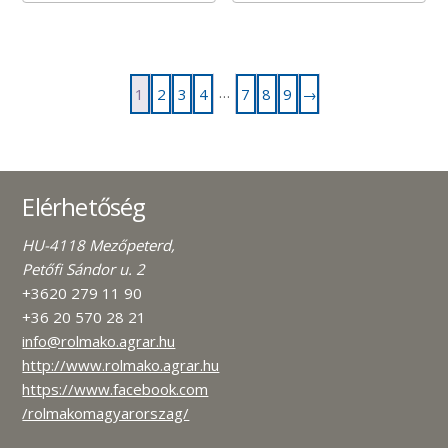
…
1
2
3
4
7
8
9
→
Elérhetőség
HU-4118 Mezőpeterd,
Petőfi Sándor u. 2
+3620 279 11 90
+36 20 570 28 21
info@rolmako.agrar.hu
http://www.rolmako.agrar.hu
https://www.facebook.com
/rolmakomagyarorszag/